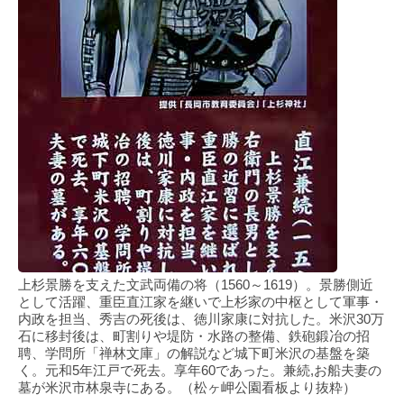
上杉景勝を支えた文武両備の将（1560～1619）。景勝側近
として活躍、重臣直江家を継いで上杉家の中枢として軍事・
内政を担当、秀吉の死後は、徳川家康に対抗した。米沢30万
石に移封後は、町割りや堤防・水路の整備、鉄砲鍛冶の招
聘、学問所「禅林文庫」の解説など城下町米沢の基盤を築
く。元和5年江戸で死去。享年60であった。兼続,お船夫妻の
墓が米沢市林泉寺にある。（松ヶ岬公園看板より抜粋）