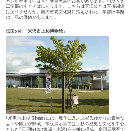
米沢市林泉寺には直江兼続夫妻のお墓があります。山形大学
工学部のすぐそばにあります。こちらは直江公とは直接関係
はありませんが、国の重要文化財に指定された工学部旧本館
は一見の価値があります。
伝国の杜「米沢市上杉博物館」
｢米沢市上杉博物館｣には、数千に及ぶ上杉氏ゆかりの貴重な
品々や国宝が収蔵。常設展示室では上杉の歴史と文化を中心
とした｢江戸時代の置賜・米沢｣を主軸に構成。企画展示室で