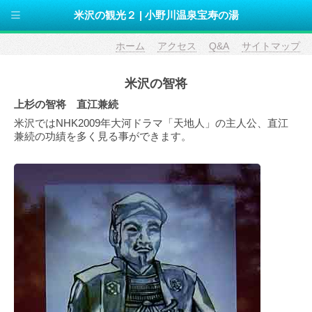
米沢の観光２ | 小野川温泉宝寿の湯
ホーム
アクセス
Q&A
サイトマップ
米沢の智将
上杉の智将 直江兼続
米沢ではNHK2009年大河ドラマ「天地人」の主人公、直江
兼続の功績を多く見る事ができます。