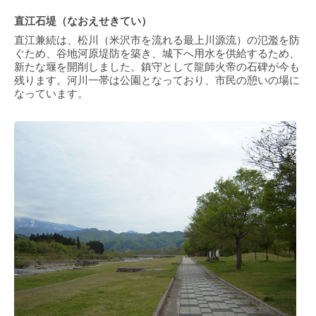
直江石堤（なおえせきてい）
直江兼続は、松川（米沢市を流れる最上川源流）の氾濫を防
ぐため、谷地河原堤防を築き、城下へ用水を供給するため、
新たな堰を開削しました。鎮守として龍師火帝の石碑が今も
残ります。河川一帯は公園となっており、市民の憩いの場に
なっています。