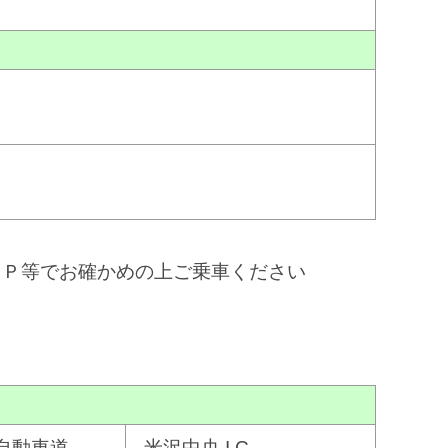
ＨＰ等でお確かめの上ご乗車ください
自動車道
米沢中央 I.C.